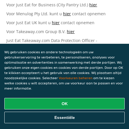
Voor Just Eat for Business (City Pantry Ltd.)
hier
Voor Menulog Pty Ltd. kunt u
hier
contact opnemen
Voor Just Eat UK kunt u
hier
contact opnemen
Voor Takeaway.com Group B.V.
hier
Just Eat Takeaway.com Data Protection Officer -
Takeaway.com Group B.V.
Wij gebruiken cookies en andere technologieën om uw
Piet Heinkade 61
gebruikerservaring te verbeteren, te personaliseren, analyses voor
1019 GM Amsterdam
optimalisatie en advertenties in samenwerking met derde partijen. Wij
Nederland
gebruiken onze eigen cookies en cookies van derde partijen. Door op OK
te klikken accepteert u het gebruik van alle cookies. Wij plaatsen altijd
Bijgewerkte versies van deze
noodzakelijke cookies. Selecteer
Voorkeuren beheren
om te kiezen
welke cookies u wilt accepteren, om uw voorkeur aan te passen en voor
Privacyverklaring
meer informatie.
Wij kunnen deze Verklaring van tijd tot tijd bijwerken als
OK
reactie op veranderende juridische, technische of zakelijke
ontwikkelingen. Wanneer wij onze Privacyverklaring
bijwerken, zullen wij passende maatregelen nemen om u
Essentiële
op de hoogte te brengen, in overeenstemming met het
belang van de wijzigingen die wij aanbrengen. Wanneer de